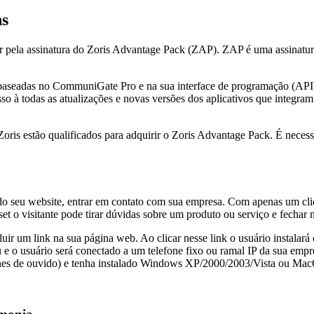
ns
pela assinatura do Zoris Advantage Pack (ZAP). ZAP é uma assinatura a
a baseadas no CommuniGate Pro e na sua interface de programação (AP
so à todas as atualizações e novas versões dos aplicativos que integra
ris estão qualificados para adquirir o Zoris Advantage Pack. É neces
 do seu website, entrar em contato com sua empresa. Com apenas um cli
et o visitante pode tirar dúvidas sobre um produto ou serviço e fechar
uir um link na sua página web. Ao clicar nesse link o usuário instalará
 e o usuário será conectado a um telefone fixo ou ramal IP da sua empr
ones de ouvido) e tenha instalado Windows XP/2000/2003/Vista ou Mac