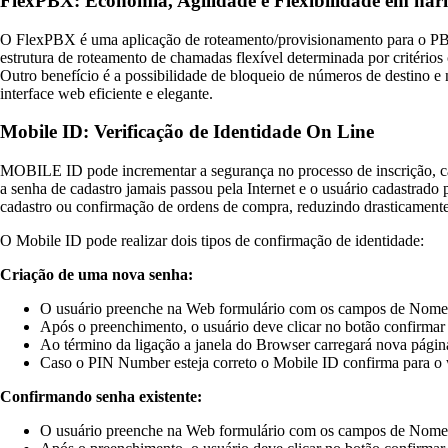
FlexPBX: Economia, Agilidade e Flexibilidade em ha
O FlexPBX é uma aplicação de roteamento/provisionamento para o PB
estrutura de roteamento de chamadas flexível determinada por critérios
Outro benefício é a possibilidade de bloqueio de números de destino e 
interface web eficiente e elegante.
Mobile ID: Verificação de Identidade On Line
MOBILE ID pode incrementar a segurança no processo de inscrição, cad
a senha de cadastro jamais passou pela Internet e o usuário cadastrad
cadastro ou confirmação de ordens de compra, reduzindo drasticamente a
O Mobile ID pode realizar dois tipos de confirmação de identidade:
Criação de uma nova senha:
O usuário preenche na Web formulário com os campos de Nome, e
Após o preenchimento, o usuário deve clicar no botão confirma
Ao término da ligação a janela do Browser carregará nova página
Caso o PIN Number esteja correto o Mobile ID confirma para o we
Confirmando senha existente:
O usuário preenche na Web formulário com os campos de Nome, e