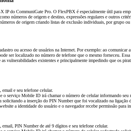
rmonia
X IP do CommuniGate Pro. O FlexPBX é especialmente útil para empre
 como números de origem e destino, expressões regulares e outros critér
números de origem criando listas de exclusão individuais, por grupo ou 
astro ou acesso de usuários na Internet. Por exemplo: ao comunicar a
o pode ser localizado no número de telefone que o mesmo forneceu. Ess
s vulnerabilidades existentes e principalmente impedindo que os pirata
mail e seu telefone celular.
r e o serviço Mobile ID irá chamar o número de celular informando se
 solicitando a inserção do PIN Number que foi vocalizado na ligação d
bsite a identidade do usuário e o navegador recebe permissão para ing
mail, PIN Number de até 9 dígitos e seu telefone celular.