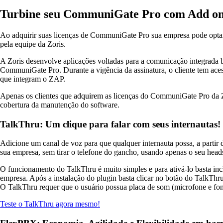
Turbine seu CommuniGate Pro com Add o
Ao adquirir suas licenças de CommuniGate Pro sua empresa pode optar 
pela equipe da Zoris.
A Zoris desenvolve aplicações voltadas para a comunicação integrad
CommuniGate Pro. Durante a vigência da assinatura, o cliente tem aces
que integram o ZAP.
Apenas os clientes que adquirem as licenças do CommuniGate Pro da Zo
cobertura da manutenção do software.
TalkThru: Um clique para falar com seus internautas!
Adicione um canal de voz para que qualquer internauta possa, a partir
sua empresa, sem tirar o telefone do gancho, usando apenas o seu heads
O funcionamento do TalkThru é muito simples e para ativá-lo basta incl
empresa. Após a instalação do plugin basta clicar no botão do TalkThru
O TalkThru requer que o usuário possua placa de som (microfone e f
Teste o TalkThru agora mesmo!